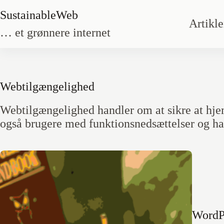
Spring
Sustainable
Web
til
Artikle
… et grønnere internet
indhold
Webtilgænge­lighed
Webtilgængelighed handler om at sikre at hje
også brugere med funktions­nedsættelser og h
WordPr