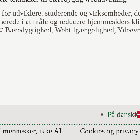
for udviklere, studerende og virksomheder, de
sserede i at måle og reducere hjemmesiders kl
Bæredygtighed
,
Webtilgænge­lighed
,
Ydeev
På dansk
f mennesker, ikke AI
Cookies og privacy