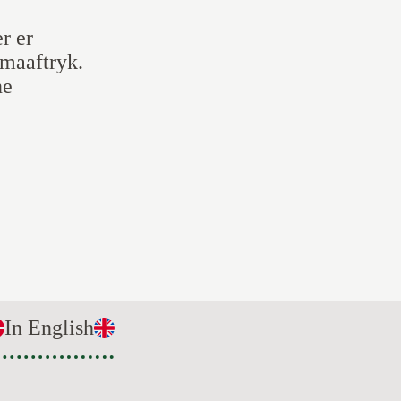
r er
imaaftryk.
ne
In English