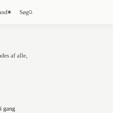
tand
Søg
es af alle,
i gang