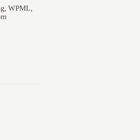
ang, WPML,
om