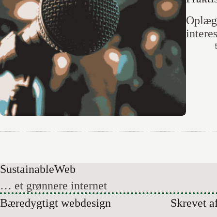
Oplæg 
intere
Sustainable
Web
… et grønnere internet
Bæredygtigt webdesign
Skrevet a