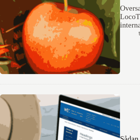
Oversæ
LocoT
intern
Sådan 