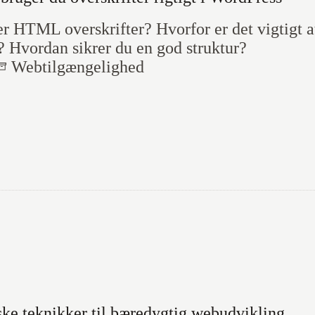
r HTML overskrifter? Hvorfor er det vigtigt 
t? Hvordan sikrer du en god struktur?
Webtilgænge­lighed
ske teknikker til bæredygtig webudvikling