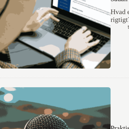
Hvad e
rigtig
Prakti