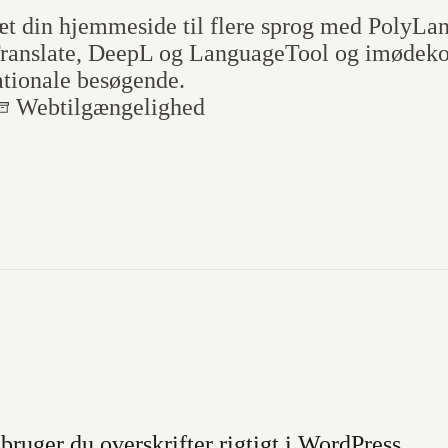
t din hjemmeside til flere sprog med PolyL
ranslate, DeepL og LanguageTool og imødek
ationale besøgende.
Webtilgænge­lighed
bruger du overskrifter rigtigt i WordPress